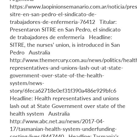
https://www.laopinionsemanario.com.ar/noticia/pre
sitre-en-san-pedro-el-sindicato-de-
trabajadores-de-enfermeria-76412 Titular:
Presentaron SITRE en San Pedro, el sindicato
de trabajadores de enfermería Headline:
SITRE, the nurses’ union, is introduced in San
Pedro Australia
http://www.themercury.com.au/news/politics/healt
representatives-and-unions-lash-out-at-state-
government-over-state-of-the-health-
system/news-
story/6feca62718e0ef31f390a486e929bfc6
Headline: Health representatives and unions
lash out at State Government over state of the
health system Australia
http://www.abc.net.au/news/2017-04-
17/tasmanian-health-system-underfunding-
costing-lives/8447440 Headline: Tasmania’s