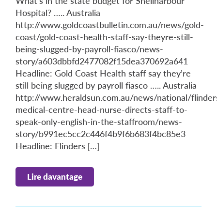
What’s in the state budget for Shellharbour
Hospital? ….. Australia
http://www.goldcoastbulletin.com.au/news/gold-
coast/gold-coast-health-staff-say-theyre-still-
being-slugged-by-payroll-fiasco/news-
story/a603dbbfd2477082f15dea370692a641
Headline: Gold Coast Health staff say they’re
still being slugged by payroll fiasco ….. Australia
http://www.heraldsun.com.au/news/national/flinder
medical-centre-head-nurse-directs-staff-to-
speak-only-english-in-the-staffroom/news-
story/b991ec5cc2c446f4b9f6b683f4bc85e3
Headline: Flinders […]
Lire davantage