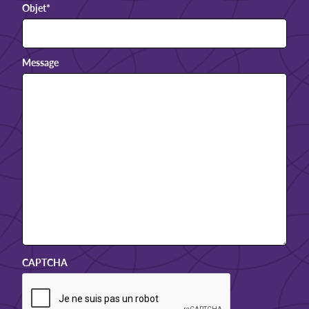
Objet
*
Message
CAPTCHA