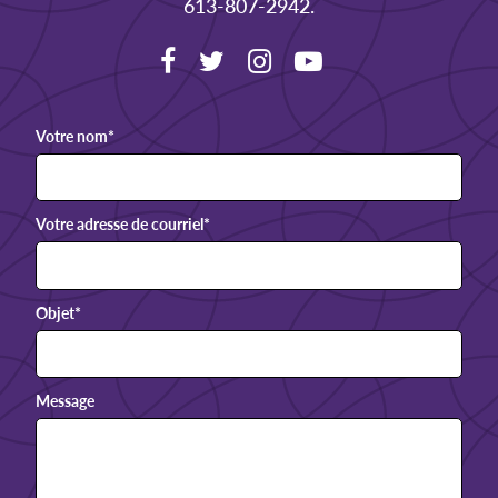
613-807-2942.
Votre nom
*
Votre adresse de courriel
*
Objet
*
Message