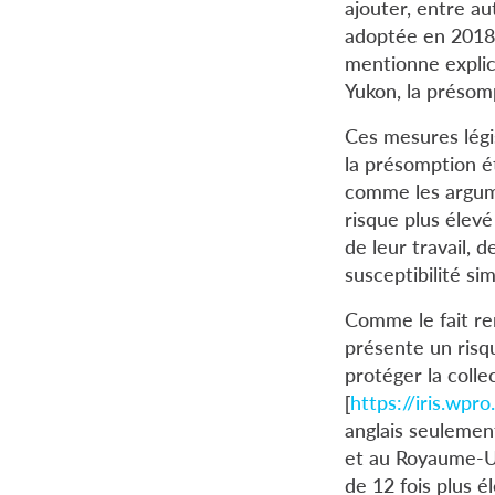
ajouter, entre au
adoptée en 2018 p
mentionne explic
Yukon, la présomp
Ces mesures légis
la présomption ét
comme les argume
risque plus élev
de leur travail,
susceptibilité si
Comme le fait rem
présente un risqu
protéger la collec
[
https://iris.wp
anglais seulement
et au Royaume-Uni
de 12 fois plus 