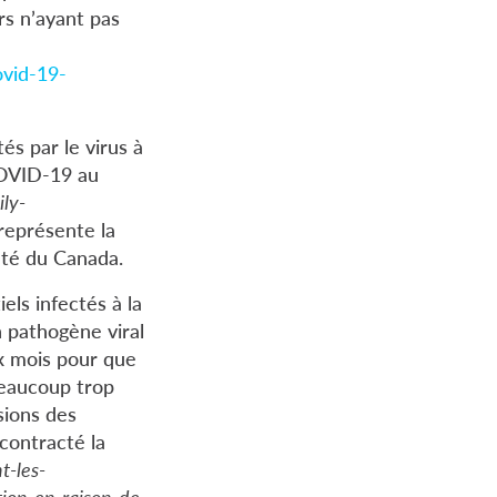
rs n’ayant pas
ovid-19-
és par le virus à
COVID-19 au
ly-
représente la
nté du Canada.
els infectés à la
n pathogène viral
six mois pour que
beaucoup trop
sions des
 contracté la
t-les-
ion-en-raison-de-