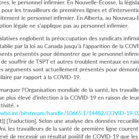
tres, le personnel infirmier. En Nouvelle-Écosse, la législ
our les travailleurs de premières lignes et d’interventi
itement le personnel infirmier. En Alberta, au Nouveau‑
tion légale ne s’applique pas au personnel infirmier.
latives englobent la préoccupation des syndicats infirmi
ablie par la loi au Canada jusqu’à l’apparition de la COV
nts présentés pour démontrer que le personnel infirmi
é de souffrir de TSPT et autres troublent mentaux en rai
 des arguments sont actuellement présentés pour démont
milaire par rapport à la COVID-19.
arquer l’Organisation mondiale de la santé, les travaille
e plus élevé d’infection à la COVID-19 en raison de leur
tivité. »
ro.who.int/bitstream/handle/10665.1/14482/COVID-19-0
)] [Traduction]. Selon une analyse des données recueilli
, les travailleurs de la santé de première ligne courent
élevé de recevoir un résultat positif de COVID-19 que le