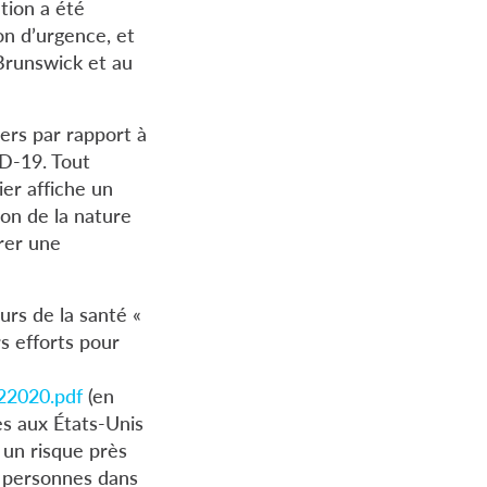
ation a été
on d’urgence, et
Brunswick et au
ers par rapport à
ID-19. Tout
er affiche un
son de la nature
rer une
urs de la santé «
s efforts pour
22020.pdf
(en
es aux États-Unis
 un risque près
s personnes dans