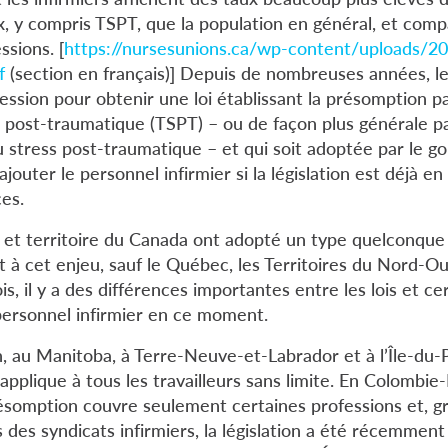
, y compris TSPT, que la population en général, et comp
ssions. [
https://nursesunions.ca/wp-content/uploads/2
f
(section en français)] Depuis de nombreuses années, le
ression pour obtenir une loi établissant la présomption p
s post-traumatique (TSPT) – ou de façon plus générale p
au stress post-traumatique – et qui soit adoptée par le
outer le personnel infirmier si la législation est déjà en
es.
et territoire du Canada ont adopté un type quelconqu
t à cet enjeu, sauf le Québec, les Territoires du Nord-Ou
s, il y a des différences importantes entre les lois et ce
personnel infirmier en ce moment.
 au Manitoba, à Terre-Neuve-et-Labrador et à l’Île-du-
applique à tous les travailleurs sans limite. En Colombie
résomption couvre seulement certaines professions et, g
s des syndicats infirmiers, la législation a été récemme