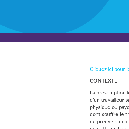
Cliquez ici pour 
CONTEXTE
La présomption l
d’un travailleur 
physique ou psych
dont souffre le t
de preuve du cont
de cette maladie 