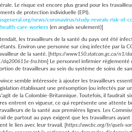
érale. Le risque est encore plus grand pour les travailleu
ents de protection individuelle (EPI).
sgeneral.org/news/coronavirus/study-reveals-risk-of-c
-health-care-workers
(en anglais seulement)]
ndait, les travailleurs de la santé du pays ont été infect
iétants. Environ une personne sur cinq infectée par la 
vailleur de la santé. [
https://www150.statcan.gc.ca/n1/dai
1/dq200611e-fra.htm
] Le personnel infirmier règlementé 
ortion de travailleurs au sein du système de soins de sa
vince semble intéressée à ajouter les travailleurs essenti
gislation établissant une présomption (ou infectés par u
 s’agit de la Colombie-Britannique. Toutefois, il faudrait 
oires entrent en vigueur, ce qui représente une attente 
ravailleurs de la santé aux premières lignes. Les Commis
ail de partout au pays exigent que les travailleurs ayant
 le lien avec leur travail. [
https://awcbc.org/fr/quels-son
ublies-concernant-le-reglement-des-demandes-dindemnisat