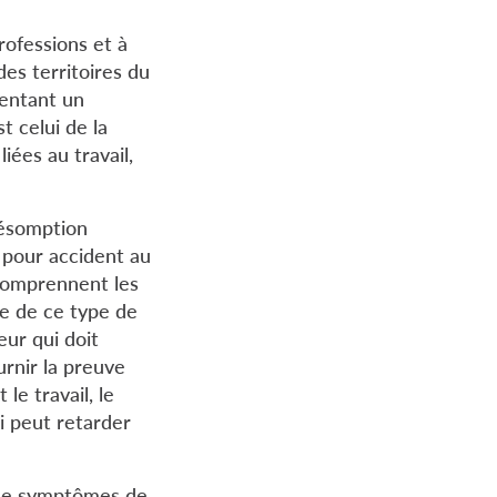
rofessions et à
des territoires du
sentant un
 celui de la
iées au travail,
résomption
s pour accident au
 comprennent les
ce de ce type de
eur qui doit
urnir la preuve
le travail, le
i peut retarder
s de symptômes de