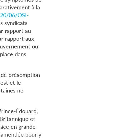
arativement à la
020/06/OSI-
s syndicats
ar rapport au
ar rapport aux
 gouvernement ou
 place dans
e de présomption
est et le
rtaines ne
Prince-Édouard,
-Britannique et
râce en grande
nt amendée pour y