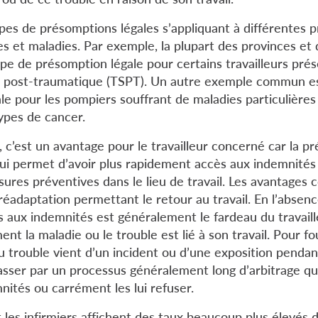
types de présomptions légales s’appliquant à différentes p
es et maladies. Par exemple, la plupart des provinces et 
pe de présomption légale pour certains travailleurs pré
s post-traumatique (TSPT). Un autre exemple commun est
e pour les pompiers souffrant de maladies particulières l
ypes de cancer.
 c’est un avantage pour le travailleur concerné car la p
i lui permet d’avoir plus rapidement accès aux indemnité
sures préventives dans le lieu de travail. Les avantages
réadaptation permettant le retour au travail. En l’absen
cès aux indemnités est généralement le fardeau du travaill
 la maladie ou le trouble est lié à son travail. Pour fo
 trouble vient d’un incident ou d’une exposition pendant 
passer par un processus généralement long d’arbitrage qu
nités ou carrément les lui refuser.
et les infirmiers affichent des taux beaucoup plus élevé