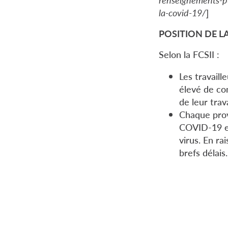
la-covid-19/
]
POSITION DE LA
Selon la FCSII :
Les travaill
élevé de co
de leur trava
Chaque provi
COVID-19 et 
virus. En rai
brefs délais.