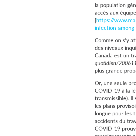
la population gén
accès aux équipem
[
https://www.mas
infection-among
Comme on s’y atte
des niveaux inqu
Canada est un tra
quotidien/20061
plus grande prop
Or, une seule pro
COVID-19 à la lé
transmissible). Il
les plans provis
longue pour les t
accidents du trav
COVID-19 prouvent
renseignements-p