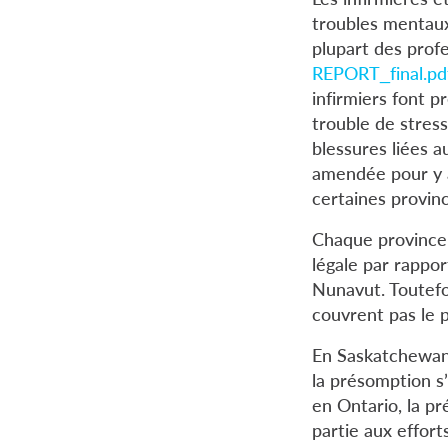
troubles mentaux
plupart des profe
REPORT_final.pd
infirmiers font p
trouble de stres
blessures liées 
amendée pour y aj
certaines provinc
Chaque province 
légale par rappor
Nunavut. Toutefoi
couvrent pas le 
En Saskatchewan,
la présomption s’
en Ontario, la p
partie aux effort