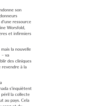
bandonne son
 donneurs
e d’une ressource
ine Worsfold,
res et infirmiers
 mais la nouvelle
 – va
lir des cliniques
e revendre à la
la
anada s’inquiètent
éril la collecte
ut au pays. Cela
u sang et du