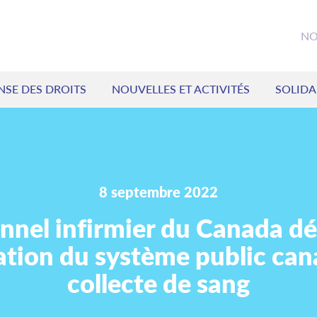
NO
NSE DES DROITS
NOUVELLES ET ACTIVITÉS
SOLIDA
8 septembre 2022
nnel infirmier du Canada d
sation du système public can
collecte de sang