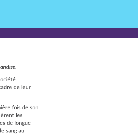
handise.
Société
adre de leur
.
ière fois de son
èrent les
es de longue
de sang au