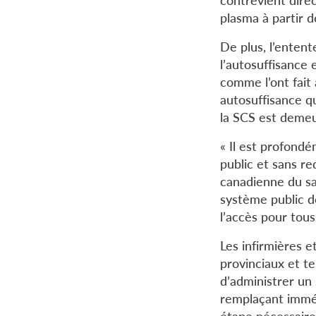
plasma à partir 
De plus, l’entent
l’autosuffisance 
comme l’ont fait
autosuffisance q
la SCS est deme
« Il est profondé
public et sans r
canadienne du sa
système public d
l’accès pour tous
Les infirmières e
provinciaux et t
d’administrer un
remplaçant immédi
étape nécessaire 