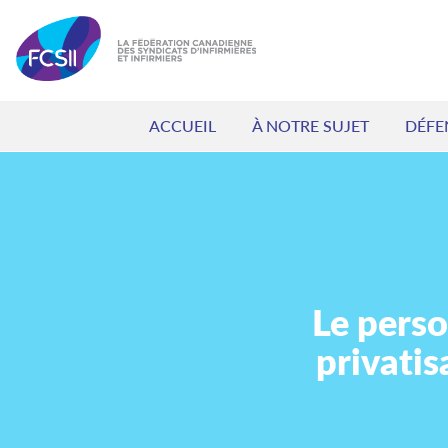
ACCUEIL
À NOTRE SUJET
DÉFE
Le perso
privati