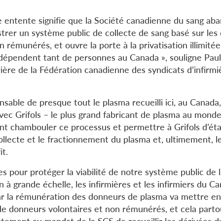
te entente signifie que la Société canadienne du sang a
trer un système public de collecte de sang basé sur les
n rémunérés, et ouvre la porte à la privatisation illimité
 dépendent tant de personnes au Canada », souligne Paul
ière de la Fédération canadienne des syndicats d’infirmiè
sable de presque tout le plasma recueilli ici, au Canada,
vec Grifols – le plus grand fabricant de plasma au monde
 chambouler ce processus et permettre à Grifols d’étab
ollecte et le fractionnement du plasma et, ultimement, l
t.
res pour protéger la viabilité de notre système public de 
 à grande échelle, les infirmières et les infirmiers du C
 la rémunération des donneurs de plasma va mettre en p
 de donneurs volontaires et non rémunérés, et cela parto
ctement au mandat de la SCS de recueillir les dérivées d