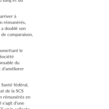
arriver à
non rémunérés,
i a doublé son
e de comparaison,
 omettant le
 Société
onsable du
t d’améliorer
 Santé fédéral,
at de la SCS
non rémunérés en
 s’agit d’une
S et la collecte