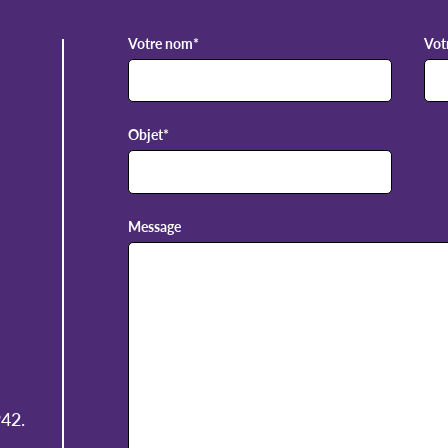
Votre nom
*
Vot
Objet
*
Message
42.