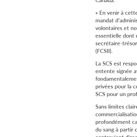
« En venir à cet
mandat d’adminis
volontaires et no
essentielle dont
secrétaire-trésor
(FCSII).
La SCS est respon
entente signée a
fondamentalement
privées pour la c
SCS pour un profi
Sans limites clai
commercialisation
profondément car
du sang à partir
contrevient dire