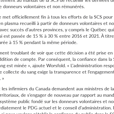
de donneurs volontaires et non rémunérés.
e met officiellement fin à tous les efforts de la SCS pour 
en plasma recueilli à partir de donneurs volontaires et 
 avec succès d’autres provinces, y compris le Québec qu
ui est passée de 15 % à 30 % entre 2016 et 2021. À titr
urée à 15 % pendant la même période.
ment troublant de voir que cette décision a été prise en
eddition de compte. Par conséquent, la confiance dans la
ng est minée », ajoute Worsfold. « L’administration resp
e collecte du sang exige la transparence et l’engagemen
. »
t les infirmiers du Canada demandent aux ministres de la
erritoriaux, de s’engager de nouveau par rapport au mand
 système public fondé sur les donneurs volontaires et 
atement le PDG actuel et le conseil d’administration. Il
si nous voulons rétablir la confiance du public dans la SC