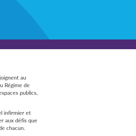
 joignent au
du Régime de
espaces publics,
l infirmier et
er aux défis que
de chacun.