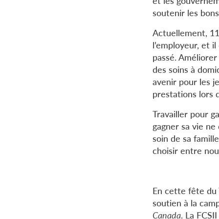
et les gouvernem
soutenir les bons
Actuellement, 11
l’employeur, et i
passé. Améliorer 
des soins à domici
avenir pour les j
prestations lors d
Travailler pour g
gagner sa vie ne
soin de sa famill
choisir entre nou
En cette fête du T
soutien à la ca
Canada
. La FCSII