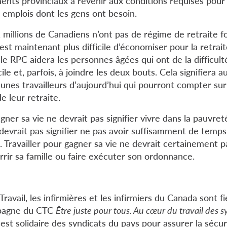
ents provinciaux à revenir aux conditions requises pou
 emplois dont les gens ont besoin.
 millions de Canadiens n’ont pas de régime de retraite f
l est maintenant plus difficile d’économiser pour la retrai
le RPC aidera les personnes âgées qui ont de la difficul
le et, parfois, à joindre les deux bouts. Cela signifiera a
eunes travailleurs d’aujourd’hui qui pourront compter su
e leur retraite.
agner sa vie ne devrait pas signifier vivre dans la pauvreté
 devrait pas signifier ne pas avoir suffisamment de temp
e. Travailler pour gagner sa vie ne devrait certainement pa
rrir sa famille ou faire exécuter son ordonnance.
ravail, les infirmières et les infirmiers du Canada sont fie
mpagne du CTC
Être juste pour tous. Au cœur du travail des 
 est solidaire des syndicats du pays pour assurer la sécuri