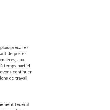
plois précaires
tant de porter
irmières, aux
 à temps partiel
 devons continuer
ons de travail
rnement fédéral