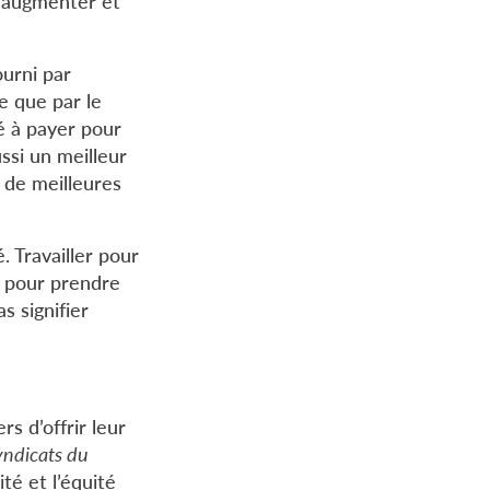
r augmenter et
ourni par
te que par le
té à payer pour
ussi un meilleur
r de meilleures
. Travailler pour
s pour prendre
s signifier
rs d’offrir leur
syndicats du
té et l’équité